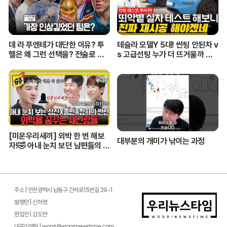
데 라 푸엔테가 대단한 이유? 투
테슬라 모델Y 5대! 썬팅 안된차 v
헬은 왜 그런 선택을? 전술로 보
s 고급선팅 누가 더 뜨거울까 비
는 월드컵 결산ㅣ개눈깔의 시선
교해봤습니다!
[미운우리새끼] 외박 한 번 해보
대부분의 개미가 낚이는 과정
자!🤣 아내 눈치 보던 남편들의 깜
짝 도전 #미우새 #한상진 #김종
민
주소 | 인천광역시 남동구 간석로15번길 29-1
발행인 | 신하영
편집인 | 김도연
대표이메일 | woori@woorinewstime.com