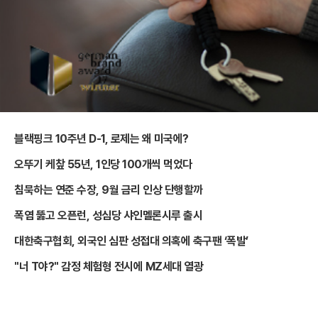
블랙핑크 10주년 D-1, 로제는 왜 미국에?
오뚜기 케챂 55년, 1인당 100개씩 먹었다
침묵하는 연준 수장, 9월 금리 인상 단행할까
폭염 뚫고 오픈런, 성심당 샤인멜론시루 출시
대한축구협회, 외국인 심판 성접대 의혹에 축구팬 ‘폭발’
"너 T야?" 감정 체험형 전시에 MZ세대 열광