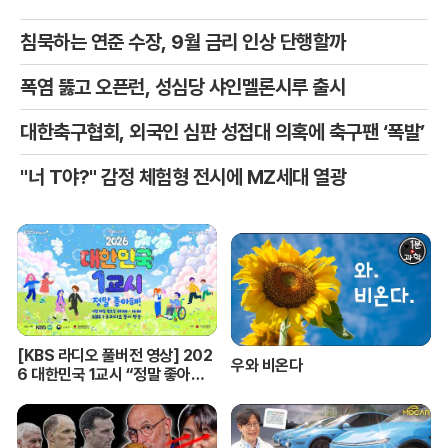
침묵하는 연준 수장, 9월 금리 인상 단행할까
폭염 뚫고 오픈런, 성심당 샤인멜론시루 출시
대한축구협회, 외국인 심판 성접대 의혹에 축구팬 ‘폭발’
"너 T야?" 감정 체험형 전시에 MZ세대 열광
[KBS 라디오 풀버전 영상] 202
우와 비온다
6 대한민국 1교시 “정말 좋아
해!”ㅣKBS 260420 방송