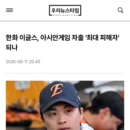
주
검
요
색
서
비
스
한화 이글스, 아시안게임 차출 '최대 피해자'
메
뉴
되나
펼
치
2026-06-11 20:45
기