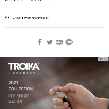
류진 기자
(lyujin@woorinewstime.com)
페
트
블
카
이
위
로
카
스
터
그
오
북
톡