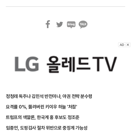
페
트
블
카
이
위
로
카
스
터
그
오
북
톡
정청래 독주냐 김민석 반전이냐, 야권 전략 분수령
요격률 0%, 뚫려버린 키이우 하늘 '처참'
트럼프의 색깔론, 한국계 홍 후보도 정조준
임종언, 도핑검사 절차 위반으로 중징계 가능성