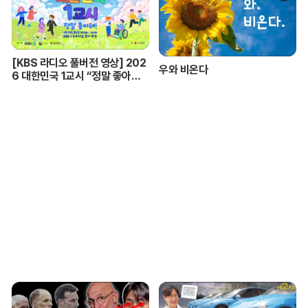
[KBS 라디오 풀버전 영상] 202
우와 비온다
6 대한민국 1교시 “정말 좋아
해!”ㅣKBS 260420 방송