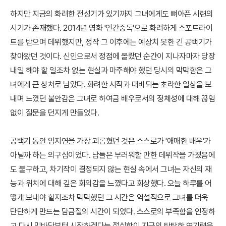
하지만 지금의 화려한 전성기가 있기까지 그녀에게도 뼈아픈 시련의
시기가 존재했다. 2014년 영화 '인간중독'으로 화려하게 스포트라이
트를 받으며 데뷔했지만, 정작 그 이후에는 예상치 못한 긴 공백기가
찾아왔던 것이다. 신인으로서 정점에 올랐던 순간이 지나자마자 당장
내일 해야 할 일조차 없는 현실과 마주해야 했던 당시의 막막함은 그
녀에게 큰 상처로 남았다. 화려한 시작과 대비되는 초라한 일상을 보
내며 느꼈던 불안감은 그녀로 하여금 배우로서의 정체성에 대해 끊임
없이 질문을 던지게 만들었다.
공백기 동안 임지연을 가장 괴롭혔던 것은 스스로가 '애매한 배우'가
아닐까 하는 의구심이었다. 남들은 부러워할 만한 데뷔작을 가졌음에
도 불구하고, 차기작이 결정되지 않는 현실 속에서 그녀는 자신의 재
능과 위치에 대해 깊은 회의감을 느꼈다고 회상했다. 오늘 하루를 어
떻게 보내야 할지조차 막막했던 그 시간은 역설적으로 그녀를 더욱
단단하게 만드는 담금질의 시간이 되었다. 스스로의 부족함을 인정하
고 다시 밑바닥부터 시작하겠다는 절실함이 지금의 탄탄한 연기력을