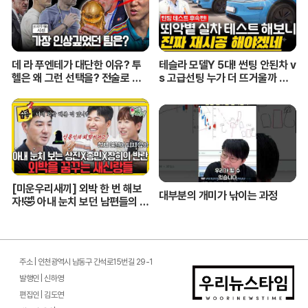
데 라 푸엔테가 대단한 이유? 투
테슬라 모델Y 5대! 썬팅 안된차 v
헬은 왜 그런 선택을? 전술로 보
s 고급선팅 누가 더 뜨거울까 비
는 월드컵 결산ㅣ개눈깔의 시선
교해봤습니다!
[미운우리새끼] 외박 한 번 해보
대부분의 개미가 낚이는 과정
자!🤣 아내 눈치 보던 남편들의 깜
짝 도전 #미우새 #한상진 #김종
민
주소 | 인천광역시 남동구 간석로15번길 29-1
발행인 | 신하영
편집인 | 김도연