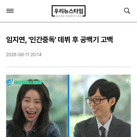
주
검
요
색
서
비
스
임지연, '인간중독' 데뷔 후 공백기 고백
메
뉴
펼
2026-06-11 20:14
치
기