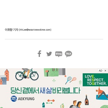
이휘향 기자
(hhLee@woorinewstime.com)
페
트
블
카
이
위
로
카
스
터
그
오
북
톡