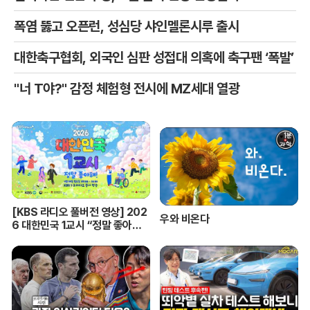
폭염 뚫고 오픈런, 성심당 샤인멜론시루 출시
대한축구협회, 외국인 심판 성접대 의혹에 축구팬 ‘폭발’
"너 T야?" 감정 체험형 전시에 MZ세대 열광
[KBS 라디오 풀버전 영상] 202
우와 비온다
6 대한민국 1교시 “정말 좋아
해!”ㅣKBS 260420 방송