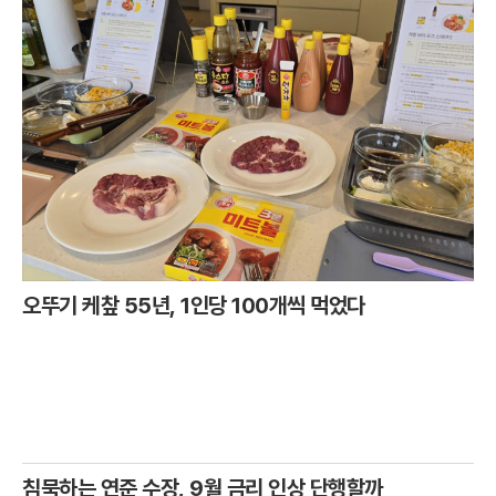
오뚜기 케챂 55년, 1인당 100개씩 먹었다
침묵하는 연준 수장, 9월 금리 인상 단행할까