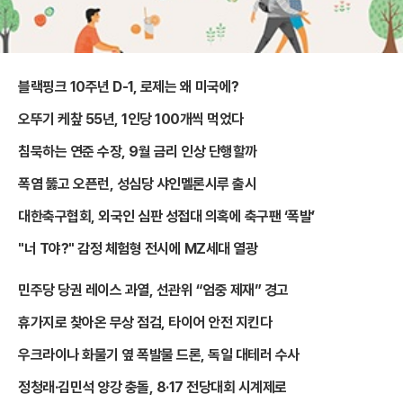
블랙핑크 10주년 D-1, 로제는 왜 미국에?
오뚜기 케챂 55년, 1인당 100개씩 먹었다
침묵하는 연준 수장, 9월 금리 인상 단행할까
폭염 뚫고 오픈런, 성심당 샤인멜론시루 출시
대한축구협회, 외국인 심판 성접대 의혹에 축구팬 ‘폭발’
"너 T야?" 감정 체험형 전시에 MZ세대 열광
민주당 당권 레이스 과열, 선관위 “엄중 제재” 경고
휴가지로 찾아온 무상 점검, 타이어 안전 지킨다
우크라이나 화물기 옆 폭발물 드론, 독일 대테러 수사
정청래·김민석 양강 충돌, 8·17 전당대회 시계제로