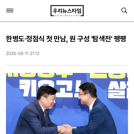
주
검
요
색
서
비
스
한병도·정점식 첫 만남, 원 구성 '탐색전' 팽팽
메
뉴
펼
2026-06-11 21:12
치
기