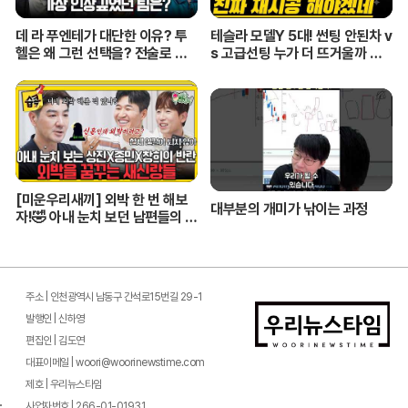
데 라 푸엔테가 대단한 이유? 투
테슬라 모델Y 5대! 썬팅 안된차 v
헬은 왜 그런 선택을? 전술로 보
s 고급선팅 누가 더 뜨거울까 비
는 월드컵 결산ㅣ개눈깔의 시선
교해봤습니다!
[미운우리새끼] 외박 한 번 해보
대부분의 개미가 낚이는 과정
자!🤣 아내 눈치 보던 남편들의 깜
짝 도전 #미우새 #한상진 #김종
민
주소 | 인천광역시 남동구 간석로15번길 29-1
발행인 | 신하영
편집인 | 김도연
대표이메일 | woori@woorinewstime.com
제호 | 우리뉴스타임
사업자번호 | 266-01-01931