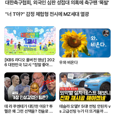
대한축구협회, 외국인 심판 성접대 의혹에 축구팬 ‘폭발’
"너 T야?" 감정 체험형 전시에 MZ세대 열광
[KBS 라디오 풀버전 영상] 202
우와 비온다
6 대한민국 1교시 “정말 좋아
해!”ㅣKBS 260420 방송
데 라 푸엔테가 대단한 이유? 투
테슬라 모델Y 5대! 썬팅 안된차 v
헬은 왜 그런 선택을? 전술로 보
s 고급선팅 누가 더 뜨거울까 비