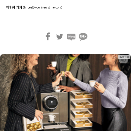
이휘향 기자
(hhLee@woorinewstime.com)
페
트
블
카
이
위
로
카
스
터
그
오
북
톡