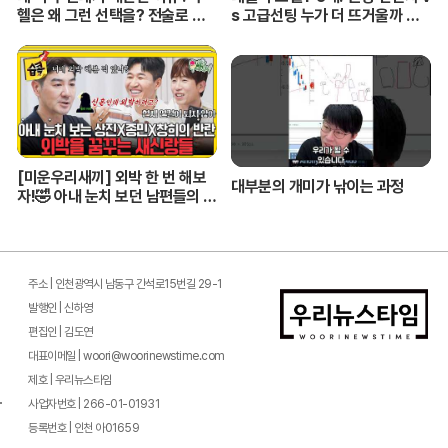
헬은 왜 그런 선택을? 전술로 보
s 고급선팅 누가 더 뜨거울까 비
는 월드컵 결산ㅣ개눈깔의 시선
교해봤습니다!
[미운우리새끼] 외박 한 번 해보
대부분의 개미가 낚이는 과정
자!🤣 아내 눈치 보던 남편들의 깜
짝 도전 #미우새 #한상진 #김종
민
주소 | 인천광역시 남동구 간석로15번길 29-1
발행인 | 신하영
편집인 | 김도연
대표이메일 | woori@woorinewstime.com
제호 | 우리뉴스타임
사업자번호 | 266-01-01931
등록번호 | 인천 아01659