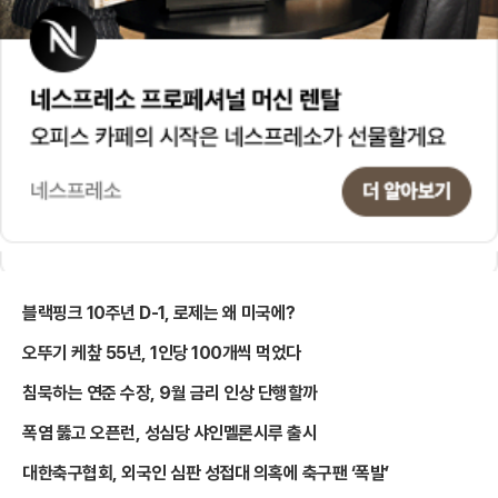
블랙핑크 10주년 D-1, 로제는 왜 미국에?
오뚜기 케챂 55년, 1인당 100개씩 먹었다
침묵하는 연준 수장, 9월 금리 인상 단행할까
폭염 뚫고 오픈런, 성심당 샤인멜론시루 출시
대한축구협회, 외국인 심판 성접대 의혹에 축구팬 ‘폭발’