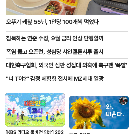
오뚜기 케챂 55년, 1인당 100개씩 먹었다
침묵하는 연준 수장, 9월 금리 인상 단행할까
폭염 뚫고 오픈런, 성심당 샤인멜론시루 출시
대한축구협회, 외국인 심판 성접대 의혹에 축구팬 ‘폭발’
"너 T야?" 감정 체험형 전시에 MZ세대 열광
[KBS 라디오 풀버전 영상] 202