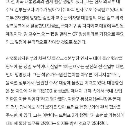
프 전 미국 대통령과의 관세 협상 경험이 있다. 그는 현재 외교부 내
주요 간부들보다 기수가 낮아 ‘기수 파괴 인사’로도 주목받고 있다. 외
교부 2차관에 임명된 김진아 교수는 이재명 대통령의 대선 캠프 외곽
싱크탱크에서 활동했던 인물로, 국제기구 및 다자외교 대응에 투입될
예정이다. 김 교수는 오는 15일 열리는 G7 정상회의를 기점으로 주요
외교 일정에 본격적으로 참여할 것으로 보인다.
산업통상자원부의 차관 및 통상교섭본부장 인사도 대미 통상 협상을
염두에 둔 정밀 포석이다. 산업부 1차관으로는 문신학 전 산업부 대변
인이 임명됐다. 그는 석유·가스·원전 분야를 아우른 ‘에너지통’으로,
윤석열 정부에서 ‘탈원전 수사’ 대상에 올랐던 이력도 있다. 대통령실
은 문 차관에 대해 “RE100 등 글로벌 에너지 규제 속에서 국내 산업
전환을 이끌 적임자”라고 평가했다. 여한구 통상교섭본부장은 문재
인 정부 당시에도 해당 보직을 맡아 트럼프 행정부와의 관세 협상을
주도한 바 있다. 그는 이번에도 트럼프 2기 행정부가 출범할 가능성에
대비해 통상 실무를 맡겠다는 의지를 밝힌 것으로 알려졌다.