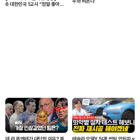
우와 비온다
6 대한민국 1교시 “정말 좋아
해!”ㅣKBS 260420 방송
데 라 푸엔테가 대단한 이유? 투
테슬라 모델Y 5대! 썬팅 안된차 v