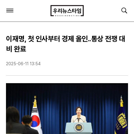
주
검
요
색
서
비
스
이재명, 첫 인사부터 경제 올인..통상 전쟁 대
메
뉴
비 완료
펼
치
2025-06-11 13:54
기