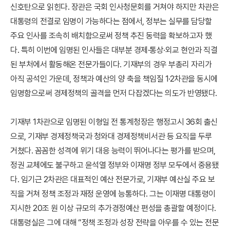
신호탄으로 읽힌다. 장관은 국회 인사청문회를 거쳐야 하지만 차관은
대통령의 전결로 임명이 가능하다는 점에서, 정부는 실무를 담당할
주요 인사를 조속히 배치함으로써 정책 추진 동력을 확보하고자 했
다. 특히 이번에 임명된 인사들은 대부분 경제·통상·외교 현안과 직결
된 부처에서 활동해온 전문가들이다. 기재부의 경우 부총리 자리가
아직 공석인 가운데, 정책과 예산의 양 축을 책임질 1·2차관을 동시에
임명함으로써 경제정책의 골격을 먼저 다잡겠다는 의도가 반영됐다.
기재부 1차관으로 임명된 이형일 전 통계청장은 행정고시 36회 출신
으로, 기재부 경제정책국과 청와대 경제정책비서관 등 요직을 두루
거쳤다. 꼼꼼한 성격에 위기 대응 능력이 뛰어나다는 평가를 받으며,
정권 교체에도 불구하고 윤석열 정부와 이재명 정부 모두에서 중용됐
다. 임기근 2차관은 대표적인 예산 전문가로, 기재부 예산실 주요 보
직을 거쳐 정책 조정과 재정 운영에 능통하다. 그는 이재명 대통령이
지시한 20조 원 이상 규모의 추가경정예산 편성을 총괄할 예정이다.
대통령실은 그에 대해 “정책 조정과 성장 전략을 아우를 수 있는 전문