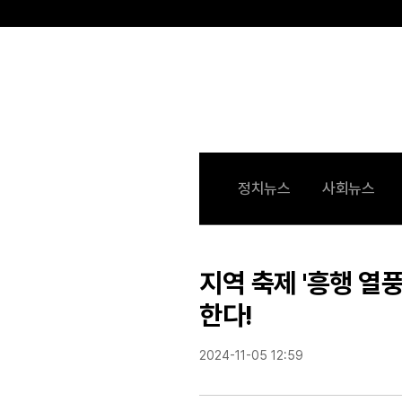
전
체
기
정치뉴스
사회뉴스
사
보
기
지역 축제 '흥행 열
한다!
2024-11-05 12:59