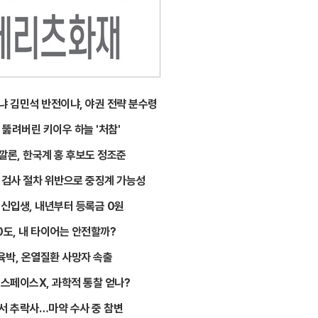
냐 김민석 반전이냐, 야권 전략 분수령
 뚫려버린 키이우 하늘 '처참'
깔론, 한국계 홍 후보도 정조준
핑검사 절차 위반으로 중징계 가능성
 신입생, 내년부터 등록금 0원
0도, 내 타이어는 안전할까?
육박, 온열질환 사망자 속출
 스페이스X, 과학적 통찰 얻나?
서 추락사…마약 수사 중 참변