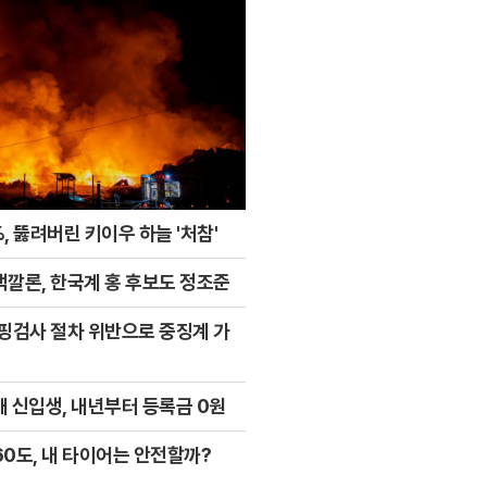
, 뚫려버린 키이우 하늘 '처참'
색깔론, 한국계 홍 후보도 정조준
도핑검사 절차 위반으로 중징계 가
 신입생, 내년부터 등록금 0원
0도, 내 타이어는 안전할까?