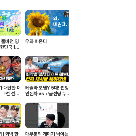
오 풀버전 영
우와 비온다
대한민국 1교
해!”ㅣKB
 방송
가 대단한 이
테슬라 모델Y 5대! 썬팅
왜 그런 선택
안된차 vs 고급선팅 누가
보는 월드컵
더 뜨거울까 비교해봤습
의 시선
니다!
] 외박 한
대부분의 개미가 낚이는