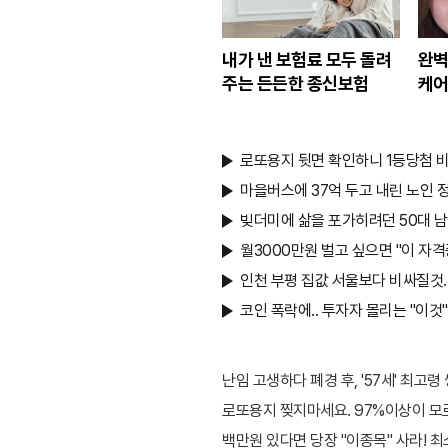
내가 낸 보험료 모두 돌려
완벽
주는 든든한 종신보험
케어
로또용지 뒷면 확인하니 1등당첨 
마을버스에 37억 두고 내린 노인 정
빚더미에 삶을 포가히려던 50대 
월3000만원 벌고 싶으면 "이 자격
인천 부평 집값 서울보다 비싸질것.
코인 폭락에.. 투자자 몰리는 "이것"
난임 고생하다 폐경 후, '57세' 최고령
로또용지 찢지마세요. 97%이상이 모르는
백만원 있다면 당장 "이종목" 사라! 최소 