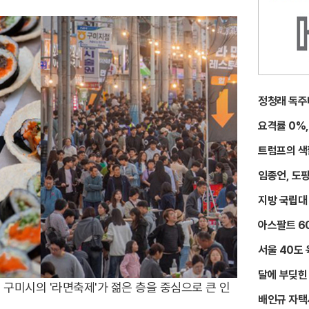
정청래 독주
요격률 0%,
트럼프의 색
임종언, 도
지방 국립대
아스팔트 6
서울 40도 
달에 부딪힌
 구미시의 '라면축제'가 젊은 층을 중심으로 큰 인
배인규 자택