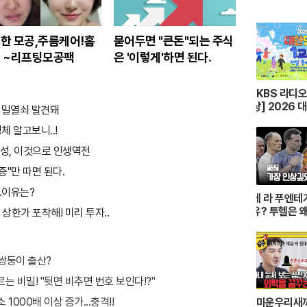
한 모공,주름케어!홈
묻어두면 "큰돈"되는 주식
 ~리프팅모공팩
은 '이렇게'하면 된다.
[KBS 라디
상] 2026 
비밀열쇠 발견돼
시 “정말 좋아
체 알고보니..!
S 260420
남성, 이것으로 인생역전
증"만 따면 된다.
.이유는?
데 라 푸엔테
유? 투헬은 
 상한가 포착해! 미리 투자..
을? 전술로 
결산ㅣ개눈깔
 쌍둥이 출산?
 비밀! "뒷면 비추면 번호 보인다!?"
1000배 이상 증가...충격!!
[미운우리새끼