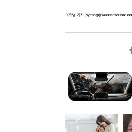
이학병 기자
(byeong@woorinewstime.co
페
이
스
북