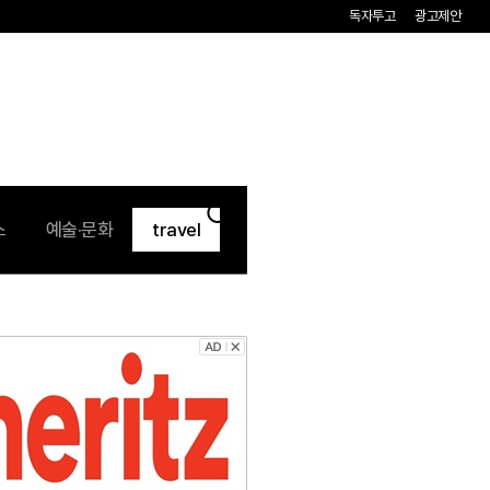
독자투고
광고제안
검
스
예술·문화
travel
색