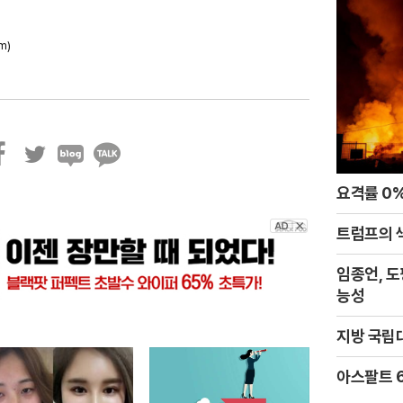
m)
트
블
카
요격률 0%
위
로
카
터
그
오
톡
트럼프의 
임종언, 
능성
지방 국립대
아스팔트 6